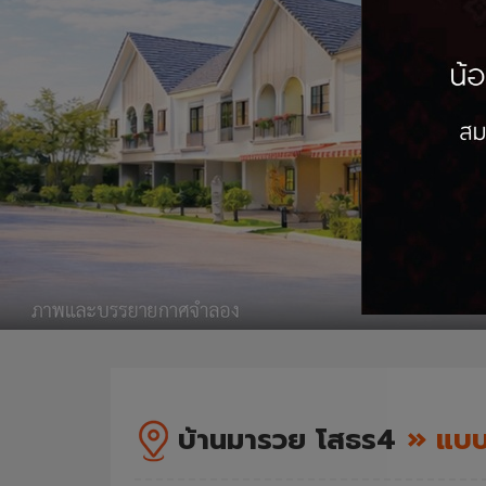
บ้านมารวย โสธร4
» แบบ