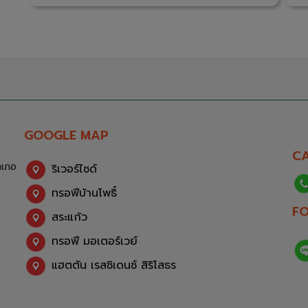
GOOGLE MAP
CA
ำเภอ
ริเวอร์ไซด์
ทรอฟีบ้านโพธิ์
F
สระแก้ว
ทรอฟี มอเตอร์เวย์
แฮตตัน เรสซิเดนซ์ สิริโสธร