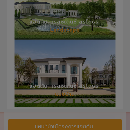
แฮตตัน เรสซิเดนซ์ สิริโสธร
Landscape
แฮตตัน เรสซิเดนซ์ สิริโสธร
แบบบ้าน
แผนที่บ้านโครงการแฮตตัน